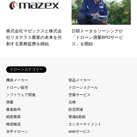
株式会社マゼックスと株式会
日研トータルソーシングが
社リタテラス農業の未来を共
「ドローン測量BPOサービ
創する業務提携を締結
ス」を開始
ドローンカテゴリー
機体メーカー
部品メーカー
ドローン販売
ドローンスクール
ソフトウェア関連
空撮サービス
測量
点検
農薬散布
防災関連
精密農業
警備&救助
物資輸送
エンターテイメント
水中ドローン
webサービス