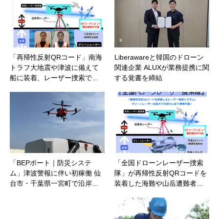
「再帰性反射QRコード」南海
Liberawareと韓国のドローン
トラフ大地震や津波に備えて
関連企業 ALUXが業務提携に関
船に装着、レーザー捜索で…
する覚書を締結
「BEPポート｜防災システ
「全国ドローンレーザー捜索
ム」津波警報に伴い初稼働 仙
隊」が再帰性反射QRコードを
台市・千葉県一宮町で沿岸…
装着した海難や山岳遭難者…