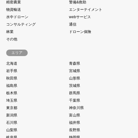
精密農業
警備&救助
物資輸送
エンターテイメント
水中ドローン
webサービス
コンサルティング
通信
林業
ドローン保険
その他
エリア
北海道
青森県
岩手県
宮城県
秋田県
山形県
福島県
茨城県
栃木県
群馬県
埼玉県
千葉県
東京都
神奈川県
新潟県
富山県
石川県
福井県
山梨県
長野県
岐阜県
静岡県