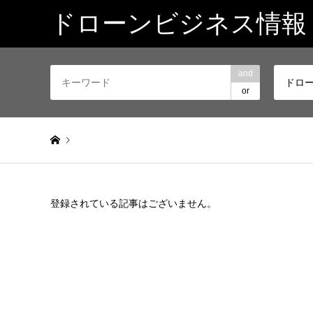
ドローンビジネス情報
and
ドロ
or
Warning
: Attempt to read property "post_type" on null in
/h
登録されている記事はございません。
ドローン企業
林業