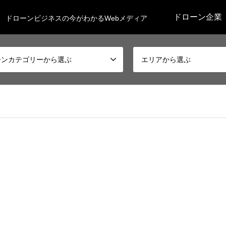
ドローン企業
ドローンビジネスの今がわかるWebメディア
ーンカテゴリーから選ぶ
エリアから選ぶ
ome/r7028804/public_html/drone-biz.net/wp-content/themes/gen