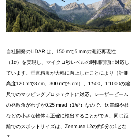
自社開発のLiDAR は、150 mで5 mmの測距再現性
（1σ）を実現し、マイクロ秒レベルの時間同期に対応し
ています。垂直精度が大幅に向上したことにより（計測
高度120 mで3 cm、300 mで5 cm）、1:500、1:1000の縮
尺でのマッピングプロジェクトに対応。レーザービーム
の発散角がわずか0.25 mrad（1/e²）なので、送電線や枝
などの小さな物体も正確に検出することができ、同じ距
離でのスポットサイズは、Zenmuse L2の約5分の1とな