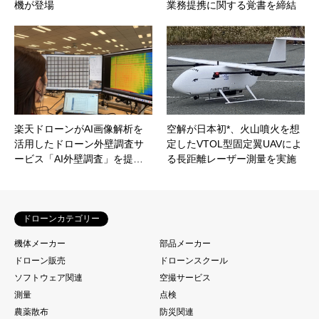
機が登場
業務提携に関する覚書を締結
楽天ドローンがAI画像解析を
空解が日本初*、火山噴火を想
活用したドローン外壁調査サ
定したVTOL型固定翼UAVによ
ービス「AI外壁調査」を提…
る長距離レーザー測量を実施
ドローンカテゴリー
機体メーカー
部品メーカー
ドローン販売
ドローンスクール
ソフトウェア関連
空撮サービス
測量
点検
農薬散布
防災関連