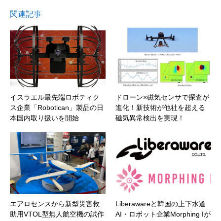
関連記事
イスラエル最先端ロボティク
ドローン×磁気センサで探査が
ス企業「Robotican」製品の日
進化！新技術が他社を超える
本国内取り扱いを開始
磁気異常検出を実現！
エアロセンスから新型災害救
Liberawareと韓国の上下水道
助用VTOL型無人航空機の試作
AI・ロボット企業Morphing Iが