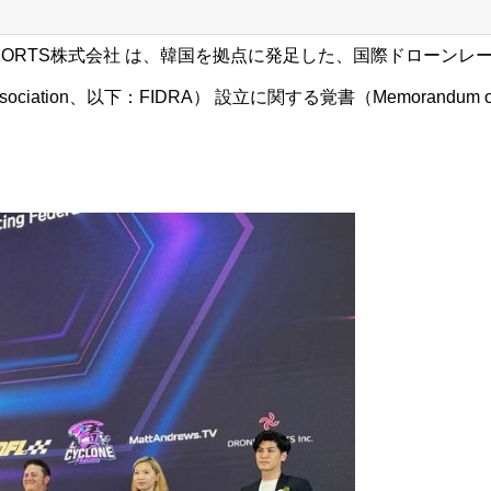
SPORTS株式会社 は、韓国を拠点に発足した、国際ドローンレ
cing Association、以下：FIDRA） 設立に関する覚書（Memorandum o