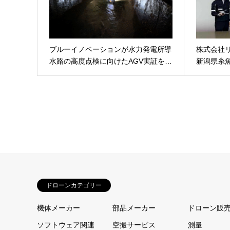
ブルーイノベーションが水力発電所導
株式会社
水路の高度点検に向けたAGV実証を…
新潟県糸
ドローンカテゴリー
機体メーカー
部品メーカー
ドローン販
ソフトウェア関連
空撮サービス
測量