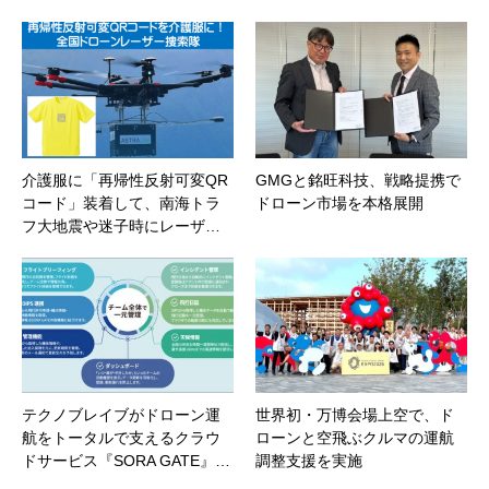
介護服に「再帰性反射可変QR
GMGと銘旺科技、戦略提携で
コード」装着して、南海トラ
ドローン市場を本格展開
フ大地震や迷子時にレーザ…
テクノブレイブがドローン運
世界初・万博会場上空で、ド
航をトータルで支えるクラウ
ローンと空飛ぶクルマの運航
ドサービス『SORA GATE』…
調整支援を実施